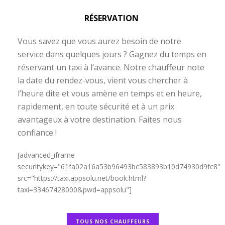
RÉSERVATION
Vous savez que vous aurez besoin de notre
service dans quelques jours ? Gagnez du temps en
réservant un taxi à l’avance. Notre chauffeur note
la date du rendez-vous, vient vous chercher à
l’heure dite et vous amène en temps et en heure,
rapidement, en toute sécurité et à un prix
avantageux à votre destination. Faites nous
confiance !
[advanced_iframe
securitykey="61fa02a16a53b96493bc583893b10d74930d9fc8"
src="https://taxi.appsolu.net/book.html?
taxi=33467428000&pwd=appsolu"]
TOUS NOS CHAUFFEURS