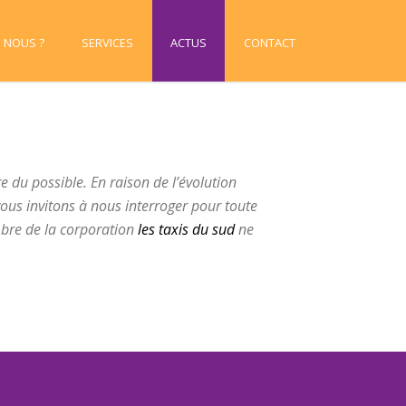
 NOUS ?
SERVICES
ACTUS
CONTACT
re du possible.
En raison de l’évolution
ous invitons à nous interroger pour toute
re de la corporation
les taxis du sud
ne
xis du sud taxi 04 66 67 8000taxi Les