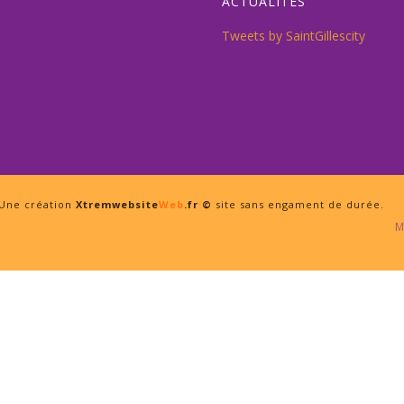
ACTUALITÉS
Tweets by SaintGillescity
Une création
Xtremwebsite
Web
.fr
©
site sans engament de durée.
M