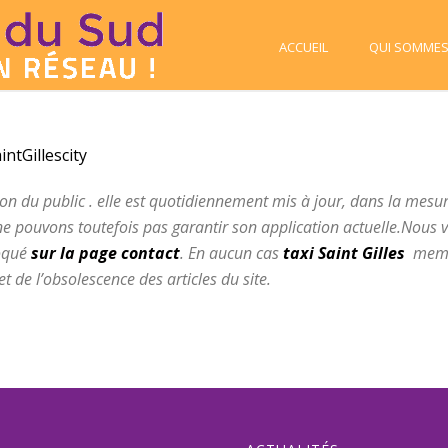
ACCUEIL
QUI SOMMES
ntGillescity
ion du public . elle est quotidiennement mis à jour, dans la mesu
e pouvons toutefois pas garantir son application actuelle.
Nous v
voqué
sur la page
contact
.
En aucun cas
taxi Saint Gilles
memb
t de l’obsolescence des articles du site.
Réservation taxi Les ta